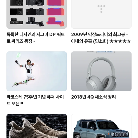
독특한 디자인의 시그마 DP 쿼트
2009년 막장드라마의 최고봉 -
로 씨리즈 등장~
아내의 유혹 (민소희) ★★★★☆
라코스테 75주년 기념 퓨쳐 사이
2018년 4Q 새소식 정리
트 오픈!!!