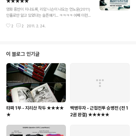
당 시티븐 시걸... 악당이지만, 꽤 호쾌한 편... 2) 로버트 드
★★★★★
글 내용
니로는 상원의원으로 등장... 마지막 최후도 참 코믹하다...
영화 중반이 지나도록, 리암 니슨이 나오는 언노운(2011)
ㅡ,.ㅡ;; 3) 특유의 벨소리와 함께 등장한 악당 부쓰의 노키
인줄로만 알고 있었다는 슬픈얘기... ㅋㅋㅋㅋ 어째 이런일
아 비즈니스 쿼티폰... 왠지 구슬프다... 4) 악당패거리의 창
이... ㅡ,.ㅡ;; 암튼, 전혀 뜻하지는 않았지만 몰입도 높은 꽤
자(?)를 뽑아 아래층으로 점프해 내려가는 영웅..
2
2
2011. 2. 24.
괜찮은 스릴러물을 보게 되었다. ㅡ,.ㅡ;; 처음 시작은 마치
쏘우같은 참신한 스타일이다. 모두들 기억을 잃고 자기가
누군지 모른다... 하지만, 시간이 점점 지날수록 기억의 단
편들이 돌아오고... 살아서 탈출하기 위한 치열한 두뇌 게임
이 시작된다. 과연 나는 납치범인가, 인질인가... 참고로 이
이 블로그 인기글
영화 국내에선 개봉조차 안된듯... ★★★★★
타짜 1부 - 지리산 작두 ★★★★
백병무자 - 근접전투 승병전 (전 1
★
2권 완결) ★★★★★