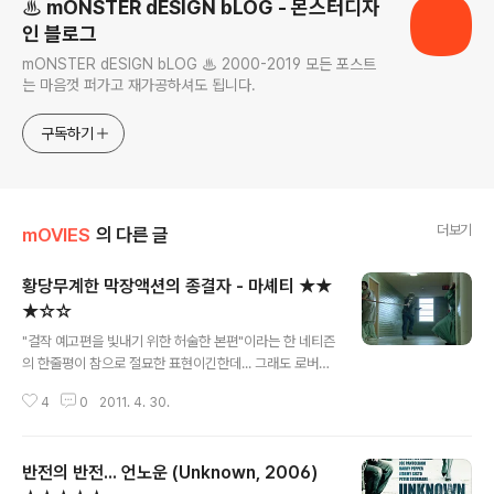
♨ mONSTER dESIGN bLOG - 몬스터디자
인 블로그
mONSTER dESIGN bLOG ♨ 2000-2019 모든 포스트
는 마음껏 퍼가고 재가공하셔도 됩니다.
구독하기
더보기
mOVIES
의 다른 글
황당무계한 막장액션의 종결자 - 마셰티 ★★
★☆☆
글 내용
"걸작 예고편을 빛내기 위한 허술한 본편"이라는 한 네티즌
의 한줄평이 참으로 절묘한 표현이긴한데... 그래도 로버트
드 니로, 대니 트레조, 제시카 알바, 린제이 로한, 스티븐 시
4
0
2011. 4. 30.
걸등 최고의 출연진이 엉망으로 망가지는 것을 지켜보는
재미만으로도 충분한 관람가치는 있다. 암튼, 충실한 눈요
기거리가 폭풍처럼 제공되는 중반까진 참으로 흥미진진한
반전의 반전... 언노운 (Unknown, 2006)
데, 후반부로 갈수록 조금 지루해진다. ㅡ,.ㅡ;; 1) 뚱뚱보 악