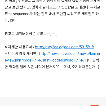
장 혐오(?) 영화... 그 황당한 상상력의 실체와 결말이 궁금하여 꾹
참고 보긴 했지만, 영화가 끝나고도 그 찝찝함은 오래간다. 부제로
First sequence가 있는 걸로 봐서 조만간 씨리즈로 제작될듯 하
다. 흐미...
참고로 네이버평점은 4.18... ㅡ,.ㅡ;;
※ 자세한 내용요약 :
http://play2da.egloos.com/5315818
※ 네이버 리뷰 게시판 :
http://movie.naver.com/movie/bi/mi/r
eview.nhn?code=71461&st=code&sword=71461
(이 끔찍
한 영화를 왤케 많은 사람이 본거지??... 역시, 호기심때문인가...)
로그 정보