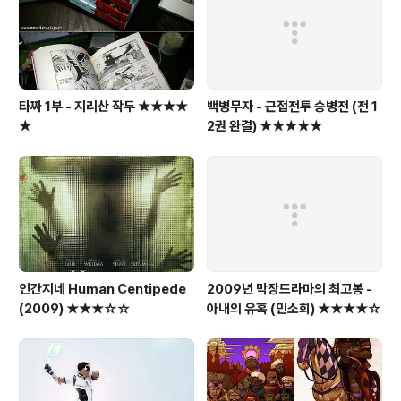
타짜 1부 - 지리산 작두 ★★★★
백병무자 - 근접전투 승병전 (전 1
★
2권 완결) ★★★★★
인간지네 Human Centipede
2009년 막장드라마의 최고봉 -
(2009) ★★★☆☆
아내의 유혹 (민소희) ★★★★☆