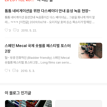
톰톰 네비게이션을 위한 다스베이더 안내 음성 녹음 현장~
글 내용
톰톰 네비게이션 음성안내 녹음중이신 다스 베이더님... 그분을 화나게 하지 말
라... ㅋㅋㅋ [이전글] 2009/06/18 - 오리지날 호머 심슨 목소리가 탑재된 자
동차 네비게이션 - Tomtom
3
2
2010. 5. 22.
스페인 Mecal 국제 숏필름 페스티벌 포스터
2장
글 내용
헐~ 방광 친화적인 (Bladder friendly) 스페인 Mecal
숏필름 페스티벌 포스터 2장... Long films can serious
ly damage your bladder... ㅡ,.ㅡ;; 아바타 162분 대부
1
0
2010. 5. 3.
175분 로드 오브 더 링 179분 늑대와 함께 춤을 181분 벤
허 212분 아라비아의 로렌스 216분 십계 220분 바람과
함께 사라지다 238분
이 블로그 인기글