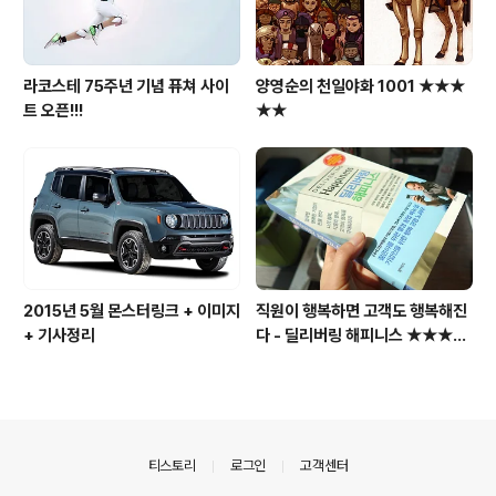
라코스테 75주년 기념 퓨쳐 사이
양영순의 천일야화 1001 ★★★
트 오픈!!!
★★
2015년 5월 몬스터링크 + 이미지
직원이 행복하면 고객도 행복해진
+ 기사정리
다 - 딜리버링 해피니스 ★★★★
☆
의안내
티스토리
로그인
고객센터