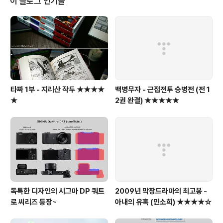
이 블로그 인기글
타짜 1부 - 지리산 작두 ★★★★
백병무자 - 근접전투 승병전 (전 1
★
2권 완결) ★★★★★
독특한 디자인의 시그마 DP 쿼트
2009년 막장드라마의 최고봉 -
로 씨리즈 등장~
아내의 유혹 (민소희) ★★★★☆