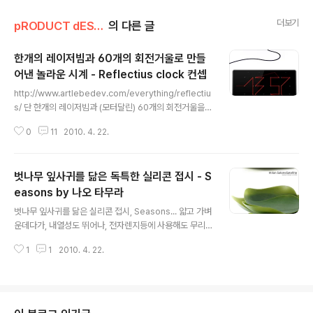
더보기
pRODUCT dESIGN
의 다른 글
한개의 레이저빔과 60개의 회전거울로 만들
어낸 놀라운 시계 - Reflectius clock 컨셉
글 내용
http://www.artlebedev.com/everything/reflectiu
s/ 단 한개의 레이저빔과 (모터달린) 60개의 회전거울을
사용하여 디자인된 놀라운 디지털 시계 컨셉... 위 Art. Le
0
11
2010. 4. 22.
bedev Studio 홈페이지에 들어가면 상세한 제작과정과
스케치 및 데모를 볼 수 있다. ※ 디자이너 + 개발자 : Arte
my Lebedev (artistic director), Timur Burbayev
벗나무 잎사귀를 닮은 독특한 실리콘 접시 - S
(art director), Anatol Latotin (designer), Alexei S
harshakov + Hyuh Jin Lee (industrial designer
easons by 나오 타무라
글 내용
s), Alexander Pozdeyev (modeler), Maxim Pavl
벗나무 잎사귀를 닮은 실리콘 접시, Seasons... 얇고 가벼
ukhin (engineer), Dmitry ..
운데다가, 내열성도 뛰어나, 전자렌지등에 사용해도 무리
가 없고, 겹쳐서 보관하기도 좋다. 세계최대 가구/인테리어
1
1
2010. 4. 22.
박람회인 Salone Internazionale del Mobile 2010
에서 Salone Satellite Award도 수상하였다. ※ 디자이
너 : 나오 타무라 http://www.nownao.com/