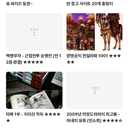
로 씨리즈 등장~
턴 참고 사이트 20개 총정리
백병무자 - 근접전투 승병전 (전 1
양영순의 천일야화 1001 ★★★
2권 완결) ★★★★★
★★
타짜 1부 - 지리산 작두 ★★★★
2009년 막장드라마의 최고봉 -
★
아내의 유혹 (민소희) ★★★★☆