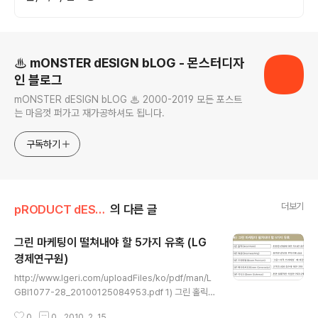
로그 정보
♨ mONSTER dESIGN bLOG - 몬스터디자
인 블로그
mONSTER dESIGN bLOG ♨ 2000-2019 모든 포스트
는 마음껏 퍼가고 재가공하셔도 됩니다.
구독하기
더보기
pRODUCT dESIGN
의 다른 글
그린 마케팅이 떨쳐내야 할 5가지 유혹 (LG
경제연구원)
글 내용
http://www.lgeri.com/uploadFiles/ko/pdf/man/L
GBI1077-28_20100125084953.pdf 1) 그린 홀릭
(Greenholic)은 그린 마케팅이 해당 브랜드에 어떤 이득
0
0
2010. 2. 15.