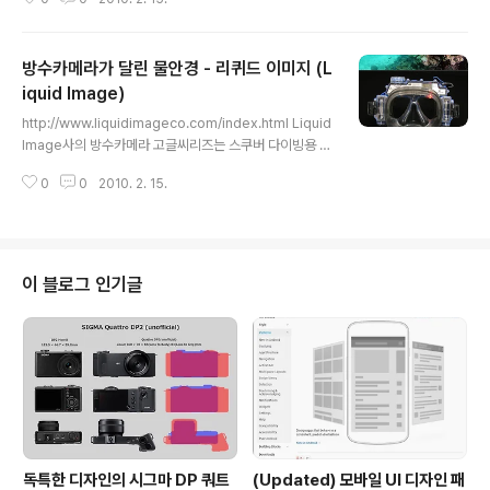
과 위험을 가져올 지 제대로 따져 보지도 않고 무작정 시도
하는 것이다. 친환경 컨셉이 모든 브랜드에 적합한 포지션
은 아니다. 그린 홀릭 에 빠지지 않기 위해서는 사전에 친환
방수카메라가 달린 물안경 - 리퀴드 이미지 (L
경 컨셉과 해당 브랜드 간의 궁합을 따져볼 필요가 있다.
“타겟 고객들이 제품을 선택할 때 친환경성을 중요하게 고
iquid Image)
글 내용
려하는가?” “혹은 향후에 중요하게 고려할 가능성이 큰
http://www.liquidimageco.com/index.html Liquid
가?” “고객의 마음속에 심어 놓은 브랜드 포지셔닝과 충돌
Image사의 방수카메라 고글씨리즈는 스쿠버 다이빙용 전
되지는 않는가” 등의 질문을 통해 그린 마케팅 도입으로 인
문 고글부터, 일반용도의 저가형 고글 (스키/스노보드용 카
한 기대 효과와 위험 요소에 대한 이성적인 분석이..
0
0
2010. 2. 15.
메라 고글도 있음...)까지 다양한 라인업을 구축하고 있는
데, 최고급모델인 Scuba HD WIde angle 씨리즈의 경
우, 5메가픽셀 카메라로 1280x720 해상도의 동영상 (초
당 30프레임)을 녹화할 수 있으며, 수심 40미터까지 잠수
가 가능하다. 메모리 카드는 32GB microSD가 사용되
이 블로그 인기글
며, 오디오도 녹화된다. 전원공급은 AAA 배터리 4개로 O
K... (일반 알카라인 건전지의 경우, 정지화상 약 500장, 비
디오 16분 녹화가능) 그외 다양한 필터와 조명 악세사리도
장착할 수도 있다. ※ 가격 :..
독특한 디자인의 시그마 DP 쿼트
(Updated) 모바일 UI 디자인 패