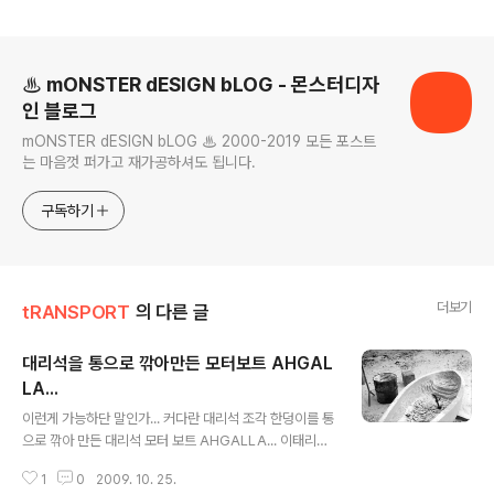
로그 정보
♨ mONSTER dESIGN bLOG - 몬스터디자
인 블로그
mONSTER dESIGN bLOG ♨ 2000-2019 모든 포스트
는 마음껏 퍼가고 재가공하셔도 됩니다.
구독하기
더보기
tRANSPORT
의 다른 글
대리석을 통으로 깎아만든 모터보트 AHGAL
LA...
글 내용
이런게 가능하단 말인가... 커다란 대리석 조각 한덩이를 통
으로 깎아 만든 대리석 모터 보트 AHGALLA... 이태리의
조각가 Fabil Viale (1975) 작품이다... 헐~ http://www.
1
0
2009. 10. 25.
fabioviale.com/index.htm