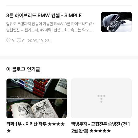
3륜 하이브리드 BMW 컨셉 - SIMPLE
글 내용
앞뒤로 두명까지 탑승이 가능한 BMW 3륜 하이브리드 (가
솔린엔진 + 전기모터, 49마력) 컨셉... 최고속도는 약 200
km/h 이고, 무게는 450kg밖에 되지 않는다. 연비는 2리
0
0
2009. 10. 23.
터로 약 100km나 주행가능... 현재 독일 BMW 뮤지엄에
서 전시중이라고... 한쪽 사이드의 휠 높이가 자동적으로 조
절되는 ATT (Automatic Tilting Technology)를 적용
하여, 코너주행시 마치 카빙스키를 타는 듯한 느낌을 준다
고 한다. 높이는 5시리즈의 1470mm와 동일하며, 전체길
이 블로그 인기글
이는 미니쿠퍼의 3700mm보다 짧다. SIMPLE의 뜻은 a
Sustainable and Innovative Mobility Product for
Low Energy consumption...
타짜 1부 - 지리산 작두 ★★★★
백병무자 - 근접전투 승병전 (전 1
★
2권 완결) ★★★★★