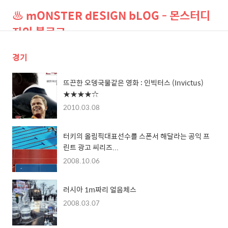
♨ mONSTER dESIGN bLOG - 몬스터디
자인 블로그
경기
검
메
색
뉴
뜨끈한 오뎅국물같은 영화 : 인빅터스 (Invictus)
★★★★☆
2010.03.08
터키의 올림픽대표선수를 스폰서 해달라는 공익 프
린트 광고 씨리즈...
2008.10.06
러시아 1m짜리 얼음체스
2008.03.07