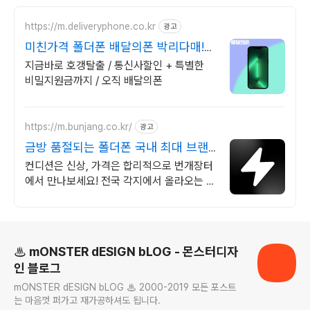
https://m.deliveryphone.co.kr
광고
미친가격 폴더폰 배달의폰 박리다매!
무조건 더 할인!
지금바로 호갱탈출 / 통신사할인 + 특별한
비밀지원금까지 / 오직 배달의폰
https://m.bunjang.co.kr/
광고
금방 품절되는 폴더폰 국내 최대 브랜
드 중고거래
컨디션은 신상, 가격은 합리적으로 번개장터
에서 만나보세요! 전국 각지에서 올라오는 전
국구 최다 상품 매일 10만 개 이상의 신규 상
품 업로드
로그 정보
♨ mONSTER dESIGN bLOG - 몬스터디자
인 블로그
mONSTER dESIGN bLOG ♨ 2000-2019 모든 포스트
는 마음껏 퍼가고 재가공하셔도 됩니다.