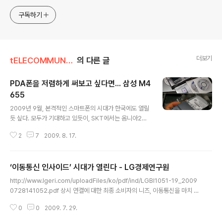
구독하기
더보기
tELECOMMUNICATION
의 다른 글
PDA폰을 저렴하게 써보고 싶다면... 삼성 M4
655
글 내용
2009년 9월, 본격적인 스마트폰의 시대가 한국에도 열릴
듯 싶다. 모두가 기대하고 있듯이, SKT에서는 옴니아2가,
KT에서는 iPhone 3G가 대기중이다. 번호이동으로 둘중
2
7
2009. 8. 17.
하나를 지르기전, OZ전용 M4655 중고폰 (가개통만 하고
한번도 쓴적은 없다는... ㅡ,.ㅡ;;)을 세티즌 중고시장에서 1
3만원에 구입, 기기변경을 시도(?)하였다. ★장점 : 1) mp
‘이동통신 인사이드’ 시대가 열린다 - LG경제연구원
3파일을 외장메모리에 담아 (DRM없이) 쉽게 들을수 있
글 내용
다. 2) 지상파 DMB가 꽤나 잘 나온다. (안테나도 내장) 3)
http://www.lgeri.com/uploadFiles/ko/pdf/ind/LGBI1051-19_2009
나름 PDA폰이라 일정관리, 모바일 오피스, 파일탐색기, 블
0728141052.pdf 상시 연결에 대한 최종 소비자의 니즈, 이동통신을 마치 하
루투스 FTP기능 등은 쓸만함... ★단점 : 1) 해상도(240x
나의 부품처럼 이용하여 자신의 제품 이나 서비스의 가치를 높이려는 최종 상품
320)가 낮다. 2) 가끔 먹통이 되어 Reset을 눌러줘야 한
0
0
2009. 7. 29.
생산업자의 니즈는 이동통신의 부품화라는 새로운 흐름 을 강화할 것이다. 4G
다. 3) 메시지, 일반통화, ..
시대의 전개에 따라 발생할 유휴 대역폭을 활용하여 새로운 수익원을 창출하 고