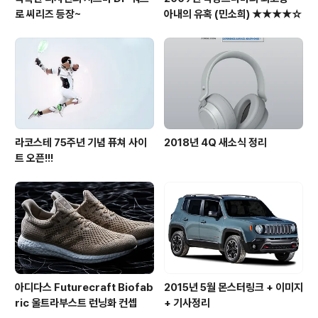
로 씨리즈 등장~
아내의 유혹 (민소희) ★★★★☆
라코스테 75주년 기념 퓨쳐 사이
2018년 4Q 새소식 정리
트 오픈!!!
아디다스 Futurecraft Biofab
2015년 5월 몬스터링크 + 이미지
ric 울트라부스트 런닝화 컨셉
+ 기사정리