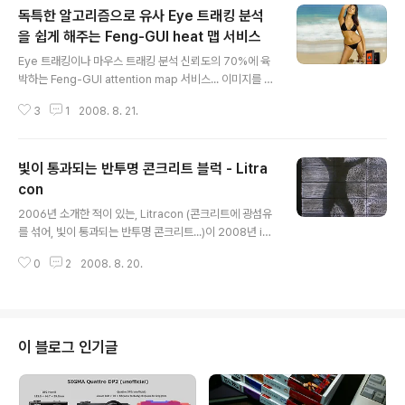
독특한 알고리즘으로 유사 Eye 트래킹 분석
을 쉽게 해주는 Feng-GUI heat 맵 서비스
글 내용
Eye 트래킹이나 마우스 트래킹 분석 신뢰도의 70%에 육
박하는 Feng-GUI attention map 서비스... 이미지를 올
리면, 사람들의 시선이 그 이미지의 어느곳에 가장 오래 머
3
1
2008. 8. 21.
무르는지, Feng-GUI 맵만의 독특한 알고리즘을 통해 쉽
게 알 수 있다. 특히, 광고 포스터나 웹사이트 분석에 유용
한 듯... 사이트를 방문해보면, 원리에 대한 설명과 여러가
빛이 통과되는 반투명 콘크리트 블럭 - Litra
지 제공서비스 종류들도 살펴 볼 수 있다. (비디오도 유사 E
ye 트래킹 서비스 해준다는 사실!) ※ 사용방법 : 중앙에 위
con
글 내용
치한 "찾아보기" 버튼을 눌러 이미지를 로드한다. (화면에
2006년 소개한 적이 있는, Litracon (콘크리트에 광섬유
로드한 이미지는 보이지 않음.) 그리고, Heatmap 버튼을
를 섞어, 빛이 통과되는 반투명 콘크리트...)이 2008년 iF
누른다. 30초정도 조금 기다리면, 분석 결과가 나타난다. h
Material 어워드에서 상을 받더니, 최근 본격적으로 시판
ttp://www.feng-gui.com/ ..
0
2
2008. 8. 20.
에 나선듯... 최대 600 x 300mm 크기의 블록을 25~50
0mm 두께로 만들어 공급할수 있다고 함. 개발자 : 건축가
Áron LOSONCZI (헝가리) ※ 100mm x 100mm x 20
mm 샘플을 개당 60유로 (배송비포함)에 주문가능하다.
(한번에 3개까지만 주문 가능함.) http://www.litracon.h
이 블로그 인기글
u/ ※ 데이타 쉬트 보기 ※ 가격표 보기 (아직까지 가격은 무
지하게 비쌈...)