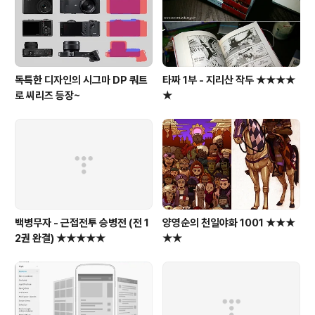
독특한 디자인의 시그마 DP 쿼트
타짜 1부 - 지리산 작두 ★★★★
로 씨리즈 등장~
★
백병무자 - 근접전투 승병전 (전 1
양영순의 천일야화 1001 ★★★
2권 완결) ★★★★★
★★