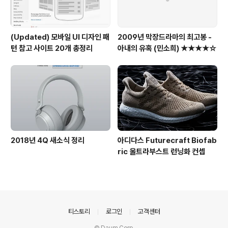
(Updated) 모바일 UI 디자인 패
2009년 막장드라마의 최고봉 -
턴 참고 사이트 20개 총정리
아내의 유혹 (민소희) ★★★★☆
2018년 4Q 새소식 정리
아디다스 Futurecraft Biofab
ric 울트라부스트 런닝화 컨셉
의안내
티스토리
로그인
고객센터
© Daum Corp.