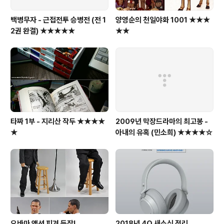
백병무자 - 근접전투 승병전 (전 1
양영순의 천일야화 1001 ★★★
2권 완결) ★★★★★
★★
타짜 1부 - 지리산 작두 ★★★★
2009년 막장드라마의 최고봉 -
★
아내의 유혹 (민소희) ★★★★☆
오바마 액션 피겨 등장!
2018년 4Q 새소식 정리