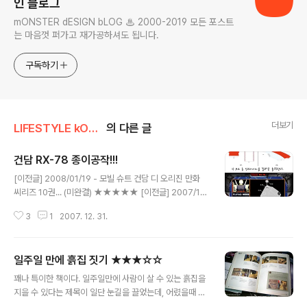
인 블로그
mONSTER dESIGN bLOG ♨ 2000-2019 모든 포스트
는 마음껏 퍼가고 재가공하셔도 됩니다.
구독하기
더보기
LIFESTYLE kONTEXT
의 다른 글
건담 RX-78 종이공작!!!
글 내용
[이전글] 2008/01/19 - 모빌 슈트 건담 디 오리진 만화
씨리즈 10권... (미완결) ★★★★★ [이전글] 2007/11/
18 - 기동전사 건담 0080 주머니속의 전쟁 OVA 전6화
3
1
2007. 12. 31.
(1989) ★★★★★ [이전글] 2007/09/23 - 기동전사
건담 제08 MS 소대 (우주세기 0079) ★★★★★ (19
95) [이전글] 2007/09/02 - 기동전사 건담Ⅰ, Ⅱ, Ⅲ [극장
일주일 만에 흙집 짓기 ★★★☆☆
판, 1981~1982] ★★★☆☆ 2007년 마지막 4일 연휴
글 내용
를 즐겁게 보낼 수 있는 건담 RX-78 종이공작 총 52페이
꽤나 특이한 책이다. 일주일만에 사람이 살 수 있는 흙집을
지 전격 입수!!! (A4 52장짜리 PDF 파일) (조립 설명서)
지을 수 있다는 제목이 일단 눈길을 끌었는데, 어렸을때 놀
았던 프라모델 그림 매뉴얼처럼, 상세하게 할일과 준비물,