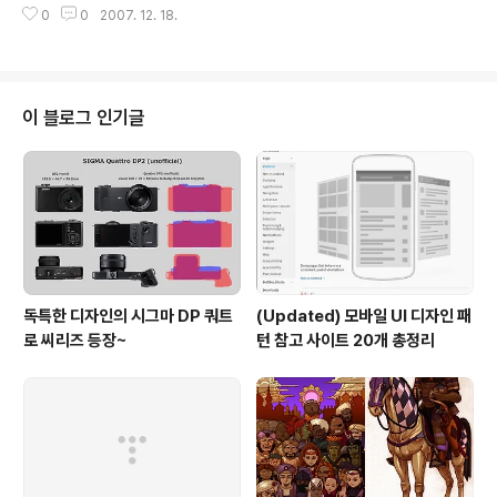
0
0
2007. 12. 18.
그리고 일주일간 하루하루마다의 작업 공정등이 정리되어
있어, 실제로 지어볼만 하다는 생각이 들었다. 다만, 아쉬운
부분은 서론에 너무 거창하게 친환경건축과 지은이 자신의
철학에 대해서 장황하게 설명을 해놓고, 정작, 흙집을 지을
때에는 비닐이나, 실리콘, 시멘트등 환경친화적이지 못한
이 블로그 인기글
재료가 아무렇지도 않게... 많이 쓰여지고 있어서, 좀 당황
스러웠다. 저자가 소개하고 있는 흙집에서 제일 맘에 드는
점은 구들 바닥에 공병을 깔아 열 효율을 높인 점, 또 하나
들라면, 누워서 천장을 통해 하늘을 바라볼 수 있다는 점이
다. 또한, 구들장, ..
독특한 디자인의 시그마 DP 쿼트
(Updated) 모바일 UI 디자인 패
로 씨리즈 등장~
턴 참고 사이트 20개 총정리