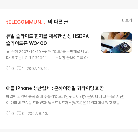
더보기
tELECOMMUNICATION
의 다른 글
듀얼 슬라이드 힌지를 채용한 삼성 HSDPA
슬라이드폰 W3400
글 내용
★ 수정 2007-10-10 --> 위 "최초"를 두번째로 바꿉니
다. 최초는 LG "LP3900" ㅡ,.ㅡ;; 상판 슬라이드를 아래
로 내리면, 거대한(?) 스피커가 나타나는 삼성전자의 W34
0
1
2007. 10. 10.
00 HSDPA 슬라이드폰... 비록, 멀티미디어 콘트롤용 버
튼이 나타나는 노키아의 N95, 자동 로테이션 카메라기능
이 달려있는 LG LP3900 컨셉을 차용(?)하긴 했으나, 버
애플 iPhone 생산업체 : 혼하이정밀 궈타이밍 회장
튼이나 카메라 만큼, 스피커도 유용한 듯 싶다... ㅡ,.ㅡ;; 2.
글 내용
3인치 QVGA 디스플레이가 시원하고, 블루투스, GPS,
베일에 싸였던 중국 최대 수출기업 오너인 궈타이밍(영문명 테리 고우·56·사진)
외장 메모리 슬롯등이 탑재되어 있다. 언제부턴가 탑재되
이 마침내 모습을 드러냈다. 월스트리트저널(WSJ)은 11일자에서 궈 회장을 5
기 시작한, 음성인식 언어 번역기(영어, 일어, 중국어)도, 커
년만에 인터뷰하고 그의 기업 혼하이정밀산업을 심층 분석했다. 대만에 근거를
다란 스피커 덕택에 더욱 유용한 활용이 가능할 듯... 조만
0
0
2007. 8. 13.
둔 혼하이는 중국 최대 수출기업이자 세계 최대의 전자제품 외주 생산업체다.
간 "SHOW"로 출시 예정... 크기는 ..
중국 선전 인근의 혼하이 산업단지에서는 27만명의 근로자들이 애플의 아이팟
서부터 모토로라의 휴대폰, HP의 컴퓨터, 닌텐도의 게임기 등 다양한 제품을 생
산한다. 이외에도 델과 노키아·소니 등도 혼하이에게 자사 제품 생산을 맡기고