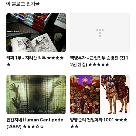
있다. 혼하이의 매출은 지난 10년간 연평균 50% 이상씩 증가, 지난해에는 40
이 블로그 인기글
6억달러에 달했다. 금년 매출액은 이보다 140억달러 가량 늘어날 전망이다. 가
로 1.2㎞, 세..
타짜 1부 - 지리산 작두 ★★★★
백병무자 - 근접전투 승병전 (전 1
★
2권 완결) ★★★★★
인간지네 Human Centipede
양영순의 천일야화 1001 ★★★
(2009) ★★★☆☆
★★