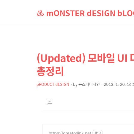
♨ mONSTER dESIGN b
(Updated) 모바일 U
상
본
문
세
총정리
제
컨
목
텐
pRODUCT dESIGN
by
몬스터디자인
2013. 1. 20. 16:
본
츠
문
댓
글
달
기
https://creatorlink.net
광고