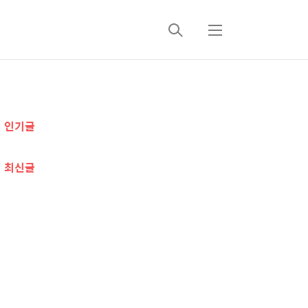
검
메
색
뉴
추
인기글
가
정
최신글
보