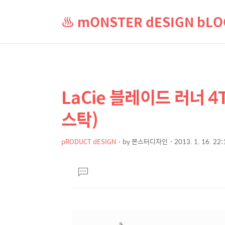
♨ mONSTER dESIGN b
LaCie 블레이드 러너 
상
본
문
세
스탁)
제
컨
목
텐
pRODUCT dESIGN
by
몬스터디자인
2013. 1. 16. 22:
본
츠
문
댓
글
달
기