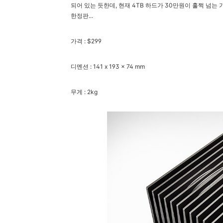
되어 있는 듯한데, 현재 4TB 하드가 30만원이 훌쩍 넘
한정판...
가격 :
$299
디멘션 :
141 x 193 x 74 mm
무게 : 2kg