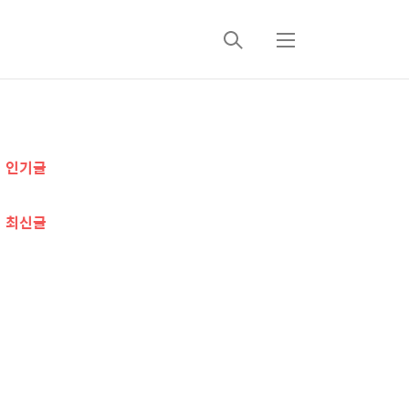
검
메
색
뉴
추
인기글
가
정
최신글
보