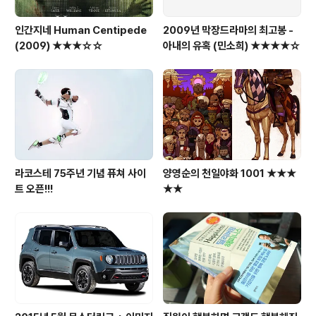
인간지네 Human Centipede
2009년 막장드라마의 최고봉 -
(2009) ★★★☆☆
아내의 유혹 (민소희) ★★★★☆
라코스테 75주년 기념 퓨쳐 사이
양영순의 천일야화 1001 ★★★
트 오픈!!!
★★