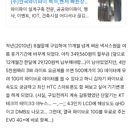
(주)한국와이파이 특허,벤처 빠른상담
가능
와이파이 설계구축 전문, 공공와이파이, 행
사, 이벤트, IOT, 건축시설 어디서나 끊김없
이! 와이파이특허 보유, 다양한 시공경험을
가진 전문성있는 기업
작년(2010년) 8월말에 구입하여 11개월 넘게 써온 넥서스원을 여
름 휴가기간에 바꾸게 되었다. 아직 349,560원의 할부금 (앞으로
12개월간 한달에 29,120원씩 납부해야함...)이 남아있었지만, 4만
5천원짜리 3W 라이트 요금제를 쓰면 500메가의 3G 데이터에 무
려 10G의 와이브로 데이터를 쓸 수 있다고 하니 갑자기 와이브로
속도도 궁금하고 최신 HTC 스마트폰도 함 써보고 싶어 기기변경
을 하게 되었다. (사실, 구입전까지 계속 갈등했었던 단말기는 KT
테크의 테이크3 야누스... ㅡ,.ㅡ;; 4.3인치 LCD에 해상도도 qHD
이고 DMB도 나오고... 그런데, 결국 와이브로 10G를 무료로 주는
EVO 4G+에 바로 항복...)