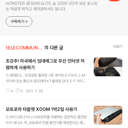
mONSTER dESIGN bLOG ♨ 2000-2019 모든 포스트
는 마음껏 퍼가고 재가공하셔도 됩니다.
구독하기
더보기
tELECOMMUNICATION
의 다른 글
초강추! 미국에서 임대에그로 무선 인터넷 저
렴하게 사용하기
글 내용
1) 대여장소 : 인천공항 출국장 3층 게이트 E-F사이, L-M
사이에 있는 통신사 로밍센터 KT올레로 간다. E-F 사이에
는 대한항공, 아시아나가 있는 곳이고, 다른 통신사들도 있
4
0
2011. 7. 30.
어 항상 북적거리기 때문에, 에그 단말기도 금방 대여완료
됨. 따라서 리무진버스에서 내리자마자 바로 L-M사이에
있는 올레로밍센터로 가는게 유리함. (여기는 KT만 있음.)
모토로라 타블렛 XOOM 1박2일 사용기
2) 출국심사후 면세구역내 대여장소 위치 : 게이트 25번,
글 내용
29번, 신라면세점 뒤쪽 121번 게이트 부근에도 있다고 하
1) 마이크로나 미니 USB단자를 사용하는 일반적인 충전방
나, 현재도 있는지 확인해보지는 못했음. 3) 인터넷으로 미
식이 아니다. 즉, 모토로라 전용 충전기를 제공한다는 얘
리 예약도 가능. 예약없이 공항에 바로 가면 오후에는 거의