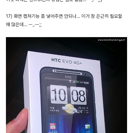
17) 화면 캡쳐기능 좀 넣어주면 안되나... 이거 참 은근히 필요할
때 많은데... ㅡ,.ㅡ;;