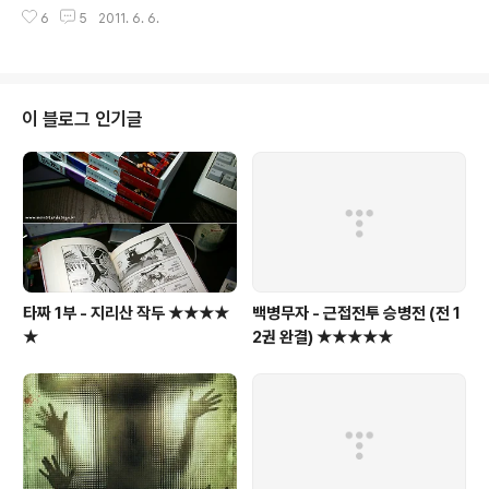
기... 그런데, 이 전용충전기가 거의 노트북 충전기 절반크
대여완료되는 분위기... 4) 기타지역 대여장소 : 김포공항 1
6
5
2011. 6. 6.
기만하다. 헐~ 게다가 충전 전원케이블 연결부분이 너무
층, 김해공항 2층, 삼성동 도심공항 터미널 2층 리무진 탑..
부실하다. 단단하게 결합되었다는 느낌은 커녕, 충전중에
충격이 가해지면 핀이 쉽게 파손될 수도 있을 지경... 이미
여기저기 게시판에 이를 성토하는 글이 많이 올라와있다.
2) 전원버튼은 뒤쪽 카메라 옆에 위치해 있다. 나쁜 아이디
이 블로그 인기글
어라고 볼 수는 없지만, 바닥에 놓아둔채로 화면을 켤수는
없다. 게다가, 더듬더듬 손가락으로 찾아야 되니 슬쩍 짜증
도 좀 나려고 한다. 마지막으로 버튼의 인쇄상태도 깔끔하
지 못하다. ㅡ,.ㅡ;; 3) 터치 퍼포먼스 : 터치는 iPad만큼 잘
되지만, 화면..
타짜 1부 - 지리산 작두 ★★★★
백병무자 - 근접전투 승병전 (전 1
★
2권 완결) ★★★★★