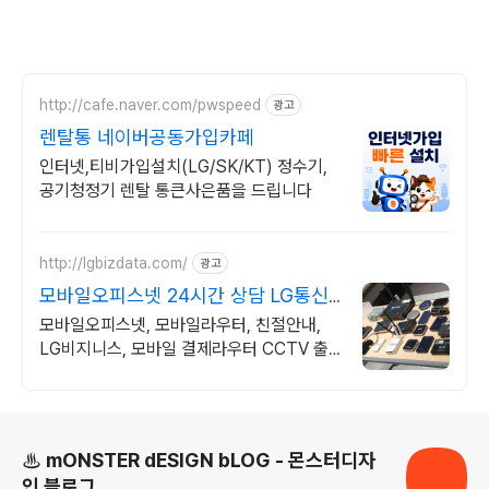
http://cafe.naver.com/pwspeed
광고
렌탈통 네이버공동가입카페
인터넷,티비가입설치(LG/SK/KT) 정수기,
공기청정기 렌탈 통큰사은품을 드립니다
http://lgbizdata.com/
광고
모바일오피스넷 24시간 상담 LG통신
직영점
모바일오피스넷, 모바일라우터, 친절안내,
LG비지니스, 모바일 결제라우터 CCTV 출
입문서비스 무선라우터 단말 제공
로그 정보
♨ mONSTER dESIGN bLOG - 몬스터디자
인 블로그