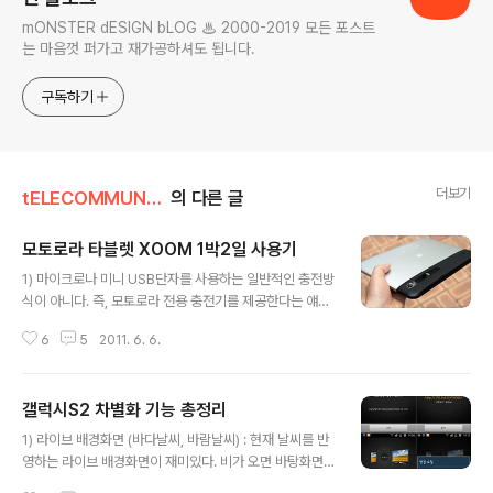
mONSTER dESIGN bLOG ♨ 2000-2019 모든 포스트
는 마음껏 퍼가고 재가공하셔도 됩니다.
구독하기
더보기
tELECOMMUNICATION
의 다른 글
모토로라 타블렛 XOOM 1박2일 사용기
글 내용
1) 마이크로나 미니 USB단자를 사용하는 일반적인 충전방
식이 아니다. 즉, 모토로라 전용 충전기를 제공한다는 얘
기... 그런데, 이 전용충전기가 거의 노트북 충전기 절반크
6
5
2011. 6. 6.
기만하다. 헐~ 게다가 충전 전원케이블 연결부분이 너무
부실하다. 단단하게 결합되었다는 느낌은 커녕, 충전중에
충격이 가해지면 핀이 쉽게 파손될 수도 있을 지경... 이미
갤럭시S2 차별화 기능 총정리
여기저기 게시판에 이를 성토하는 글이 많이 올라와있다.
글 내용
2) 전원버튼은 뒤쪽 카메라 옆에 위치해 있다. 나쁜 아이디
1) 라이브 배경화면 (바다날씨, 바람날씨) : 현재 날씨를 반
어라고 볼 수는 없지만, 바닥에 놓아둔채로 화면을 켤수는
영하는 라이브 배경화면이 재미있다. 비가 오면 바탕화면
없다. 게다가, 더듬더듬 손가락으로 찾아야 되니 슬쩍 짜증
에도 빗방울이 떨어지고, 가끔씩 번개도 친다... 낮과 밤의