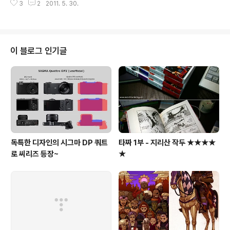
도 좀 나려고 한다. 마지막으로 버튼의 인쇄상태도 깔끔하
3
2
2011. 5. 30.
구분도 가능한데, 은근 실감난다. 2) 음악재생목록에 "많이
지 못하다. ㅡ,.ㅡ;; 3) 터치 퍼포먼스 : 터치는 iPad만큼 잘
재생된 음악", "최근 재생된 음악"등의 자동생성 플레이리
되지만, 화면..
스트가 추가되었다. (오리지날 안드로이드에는 최근 추가
된 음악만 제공됨.) 3) 내파일 : 파일탐색기처럼 내부메모
리와 외장메모리의 폴더와 파일을 샅샅이 찾아볼 수 있는
이 블로그 인기글
새로운 기능인데, 참 유용하다... 특히, pdf, doc, ppt 등의
문서파일을 열어볼때도 편하다. 물론, 메뉴키를 통해, 폴더
추가도 되고 삭제도 가능하며 이동, 복사, 이름변경등도 제
공한다. 4) Kies air : Wi-Fi로 PC와 연결하는..
독특한 디자인의 시그마 DP 쿼트
타짜 1부 - 지리산 작두 ★★★★
로 씨리즈 등장~
★