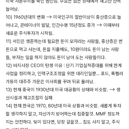
미국 자본주의를 죽인 원인임. 수요는 없는 상태에서 재고만 잔뜩
늘어남.
10) 1960년대의 변화 --> 미국인구의 절반이상이 중산층으로 늘
어나고, 콘테이너의 발달, 인간수명 15년정도 증가 --> 이때부터
새로운 주식투자가 시작됨.
11) 서민은 생존하는데 필요한 돈이 모자라는 사람들, 중산층은 번
돈으로 먹고 사는데, 돈을 지출해도, 10원이라도 돈이 남는 사람
들, 부자는 일을 하지 않아도 돈이 남아 도는 사람들이다.
12) 바지사장 CEO의 탄생 이유 : 단기 기업실적증대를 위해 한계
사업을 정리하고, 인력구조조정을 위한 대리인일뿐... 포드, 록펠러
가등의 대주주 가문은 이사회를 꾸려 뒤로 물러남.
13) 현재 중국이 1930년대 미국 대공황의 상태와 비슷함. --> 생
산시설과 재고조절의 실패
14) 현재 한국은 1970, 80년대 미국 상황과 비슷함. 새롭게 투자
할 생각하지 말고, 자산가치 방어하는데 집중할것. MMF 정도까
지는 안전하다. 빚이 있다면, 당장 갚을것... 집도 사지 말고, 주식