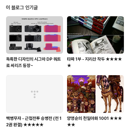
만점에 10점~~~ ★★★★★ ※ hushie에서 전곡 미리
이 블로그 인기글
들어보기 (음반사들의 압박으로, 2008년 11월 22일 hus
hie 서비스는 종료되었고, http://streamdrag.com/ 에
서 아래 제목대로 검색하면 빠르게 찾아서, 들어볼 수 있고,
playlist도 만들 수 있다. ..
독특한 디자인의 시그마 DP 쿼트
타짜 1부 - 지리산 작두 ★★★★
로 씨리즈 등장~
★
백병무자 - 근접전투 승병전 (전 1
양영순의 천일야화 1001 ★★★
2권 완결) ★★★★★
★★