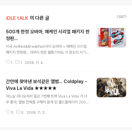
더보기
iDLE tALK
의 다른 글
500개 한정 오바마, 매케인 시리얼 패키지 한
정판...
글 내용
미국 AirBed&Breakfast사의 오바마 + 매케인 시리얼
패키지 한정판... 아무리 힘든 불황기에도 이 정도의 시기적
절한 아이디어라면, 충분히 잘 먹고 잘 살 수 있다... ㅡ,.ㅡ;;
1
1
2008. 11. 4.
간만에 찾아낸 보석같은 앨범... Coldplay -
Viva La Vida ★★★★★
글 내용
어느날 라디오에서 들은 7번째 트랙 Viva La Vida 가 너
무 좋아, 앨범 전체를 구해서 듣게 된 콜드플레이의 2008
년 신보... 여린듯, 우울한 크리스 마틴의 보컬도 매력적이
0
0
2008. 11. 3.
고, 황량하고 뭉툭(?)하면서도 화려하고 아늑한 사운드 또
한 최고다. 이런 대왕밴드를 이제서야 알게 되다니 안타까
울 따름... 다만 아쉬운 점이라면, 너무 귀에 착 감겨서, 좀
많이 들으면 쉽게 지겨워지는 듯... 암튼, 모든 곡들이 10점