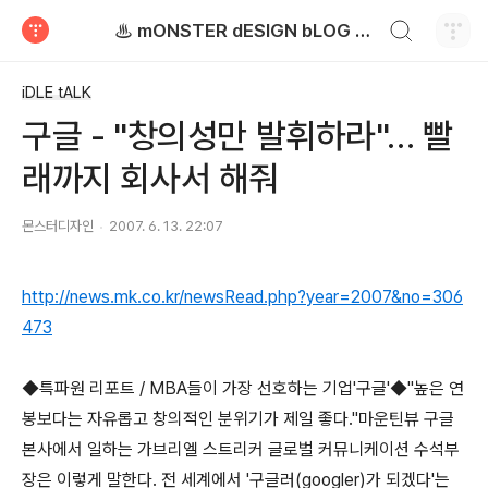
검색하기
♨ mONSTER dESIGN bLOG - 몬스터디자인 블로그
티스토리
iDLE tALK
구글 - "창의성만 발휘하라"… 빨
래까지 회사서 해줘
몬스터디자인
2007. 6. 13. 22:07
http://news.mk.co.kr/newsRead.php?year=2007&no=306
473
◆특파원 리포트 / MBA들이 가장 선호하는 기업'구글'◆"높은 연
봉보다는 자유롭고 창의적인 분위기가 제일 좋다."마운틴뷰 구글
본사에서 일하는 가브리엘 스트리커 글로벌 커뮤니케이션 수석부
장은 이렇게 말한다. 전 세계에서 '구글러(googler)가 되겠다'는