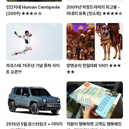
인간지네 Human Centipede
2009년 막장드라마의 최고봉 -
(2009) ★★★☆☆
아내의 유혹 (민소희) ★★★★☆
라코스테 75주년 기념 퓨쳐 사이
양영순의 천일야화 1001 ★★★
트 오픈!!!
★★
2015년 5월 몬스터링크 + 이미지
직원이 행복하면 고객도 행복해진