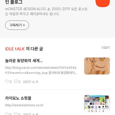
인 블로그
mONSTER dESIGN bLOG ♨ 2000-2019 모든 포스트
는 마음껏 퍼가고 재가공하셔도 됩니다.
구독하기
더보기
iDLE tALK
의 다른 글
놀라운 동양화의 세계...
글 내용
http://blog.naver.com/windwindwin/100164946
93?navertc=6&sm=top_kup 팝아트와 동양화와의
만남 : 서울대에서 동양화를 전공한 20대 후반의 손동현
0
0
2007. 6. 9.
씨... 할리우드의 인기 캐릭터들을 동양화로 재미있게 그려
냈다. 그리고 근사한 한자제목까지... 위 링크를 클릭하면,
모든 그림을 다 감상할 수 있음.
카이모노 쇼핑몰
글 내용
http://www.kaimono.co.kr
0
0
2007. 6. 8.