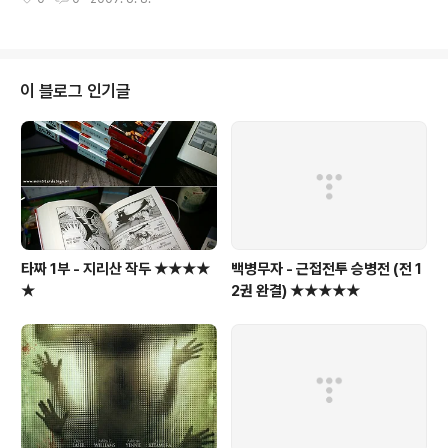
이 블로그 인기글
타짜 1부 - 지리산 작두 ★★★★
백병무자 - 근접전투 승병전 (전 1
★
2권 완결) ★★★★★