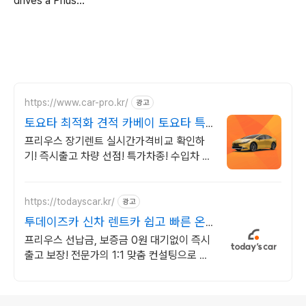
drives a Prius...
https://www.car-pro.kr/
광고
토요타 최적화 견적 카베이 토요타 특
가차량 무료견적
프리우스 장기렌트 실시간가격비교 확인하
기! 즉시출고 차량 선점! 특가차종! 수입차 최
대 할인 견적! 온라인계약! 최적가 프로모션
차량 빠른출고 선점하세요.
https://todayscar.kr/
광고
투데이즈카 신차 렌트카 쉽고 빠른 온
라인 견적
프리우스 선납금, 보증금 0원 대기없이 즉시
출고 보장! 전문가의 1:1 맞춤 컨설팅으로 합
리적으로 장기렌트/리스를 이용해 보세요!
로그 정보