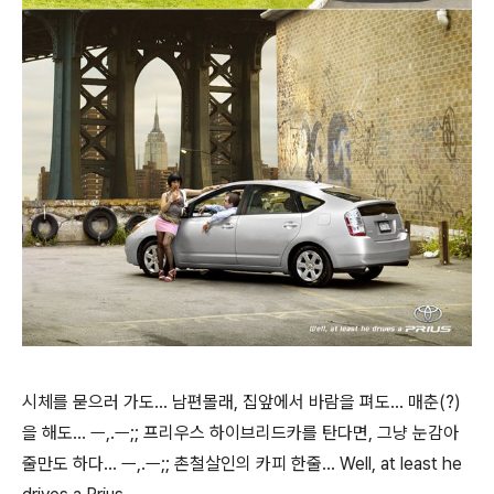
시체를 묻으러 가도... 남편몰래, 집앞에서 바람을 펴도... 매춘(?)
을 해도... ㅡ,.ㅡ;; 프리우스 하이브리드카를 탄다면, 그냥 눈감아
줄만도 하다... ㅡ,.ㅡ;; 촌철살인의 카피 한줄... Well, at least he