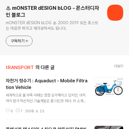
♨ mONSTER dESIGN bLOG - 몬스터디자
인 블로그
mONSTER dESIGN bLOG ♨ 2000-2019 모든 포스트
는 마음껏 퍼가고 재가공하셔도 됩니다.
구독하기
더보기
tRANSPORT
의 다른 글
자전거 정수기 : Aquaduct - Mobile Filtra
tion Vehicle
글 내용
세계적으로 물 부족 사태는 점점 심각해지고 있지만, 아직
까지 뭔가 혁신적인 기술개발은 좀 더딘듯 하다. 위 소개된
동영상은 IDEO 디자이너들이 개발한 자전거 정수기 "아쿠
0
1
2008. 6. 23.
아덕트"인데, 더러운 물을 자전거에 싣고 페달을 밟아 집까
지 오는 동안, 페달을 통해 구동된 펌프를 통해, 물이 정수
되고, 정수된 물은 자전거 손잡이 앞 물통에 저장이 되는 컨