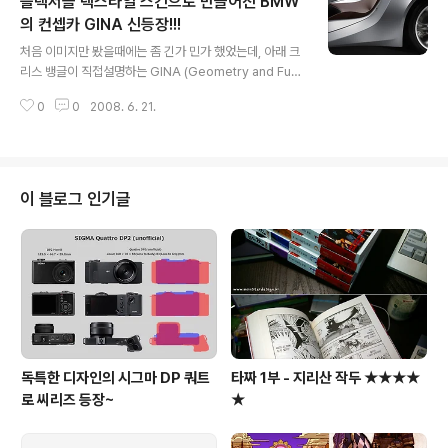
플렉서블 텍스타일 스킨으로 만들어진 BMW
셉이다. 특히, 저개발국가에서의 활용을 위해 디자인 되었
다고 IDEO에서는 밝히고 있다. (물을 멀리 날라야 하고, 게
의 컨셉카 GINA 신등장!!!
글 내용
다가, 정수까지 해야 하는 2가지 문제점을 동시에 해결...)
처음 이미지만 봤을때에는 좀 긴가 민가 했었는데, 아래 크
원래 이 컨셉은 Specialized라는 자전거제조사에서 주최
리스 뱅글이 직접설명하는 GINA (Geometry and Fun
한 Innovate or Die라는 디자인 공모전을 위해 IDEO에
ctions In "N" Adaptions) Light Visionary Model 동
서 개발된 것이고, 물론, Aquaduct 컨셉이 대상을 ..
0
0
2008. 6. 21.
영상의 실제 작동모습을 보고나니, 10년내로 이루어질 자
동차 산업의 또다른 혁명이 아닐까라는 생각에 한동안 머
리가 멍해졌다. 일단, 뼈대자체가 변형되는 스트럭쳐를 se
amless하고 flexible한 텍스타일로 커버를 하고, 개별 기
능동작이 필요할때만, 내부가 드러나는 다분히 너무(?) 미
이 블로그 인기글
래적인 아이디어를 이렇게 현실적으로 구체화 시켰다는 사
실자체가 놀라울 따름이다. 게다가, 만들어 놓고 보니, 또
그렇게 감성적일 수가 없다니... 스틸의 양을 줄여, 차량 자
체의 무게도 많이 줄어들 수 있을 것이고,..
독특한 디자인의 시그마 DP 쿼트
타짜 1부 - 지리산 작두 ★★★★
로 씨리즈 등장~
★