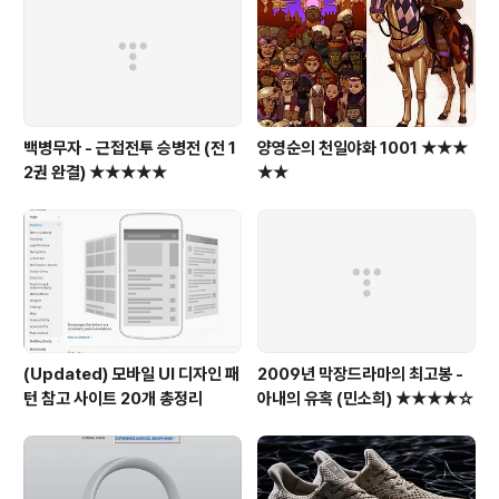
백병무자 - 근접전투 승병전 (전 1
양영순의 천일야화 1001 ★★★
2권 완결) ★★★★★
★★
(Updated) 모바일 UI 디자인 패
2009년 막장드라마의 최고봉 -
턴 참고 사이트 20개 총정리
아내의 유혹 (민소희) ★★★★☆