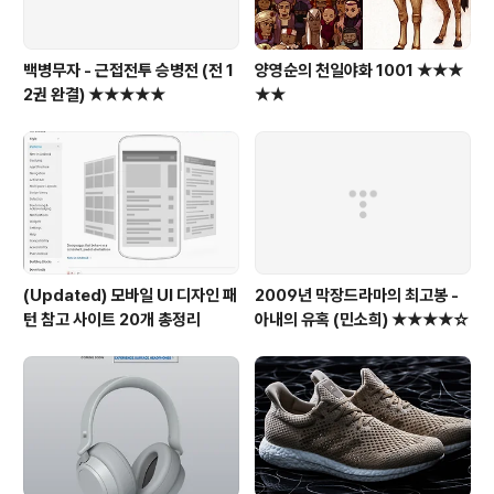
백병무자 - 근접전투 승병전 (전 1
양영순의 천일야화 1001 ★★★
2권 완결) ★★★★★
★★
(Updated) 모바일 UI 디자인 패
2009년 막장드라마의 최고봉 -
턴 참고 사이트 20개 총정리
아내의 유혹 (민소희) ★★★★☆