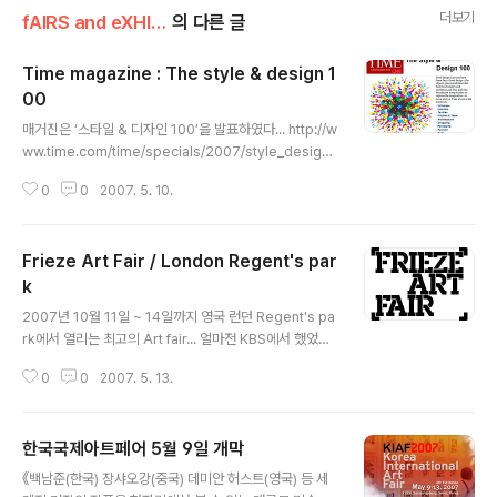
더보기
fAIRS and eXHIBITS
의 다른 글
Time magazine : The style & design 1
00
글 내용
매거진은 ‘스타일 & 디자인 100’을 발표하였다... http://w
ww.time.com/time/specials/2007/style_design/
0,28757,1609195,00.html
0
0
2007. 5. 10.
Frieze Art Fair / London Regent's par
k
글 내용
2007년 10월 11일 ~ 14일까지 영국 런던 Regent's pa
rk에서 열리는 최고의 Art fair... 얼마전 KBS에서 했었던
특집 다큐멘터리 "미술"의 4편에 자세히 소개된 이후로, 꼭
0
0
2007. 5. 13.
한번쯤 가보고 싶어졌다. 금융도 그렇고, 디자인도 그렇
고... 데미안 허스트와 조나단 아이브의 나라 영국은 요즘
너무 잘나간다... www.friezeartfair.com
한국국제아트페어 5월 9일 개막
글 내용
《백남준(한국) 장샤오강(중국) 데미안 허스트(영국) 등 세