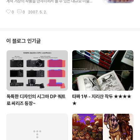
계적 거장의 작품을 한자리에서 볼 수 있는 대규모 미술품
시장이 서울에서 열린다. 이 자리에는 '상상 초월'을 추구하
0
0
2007. 5. 2.
며 개성적인 작품을 내놓는 신진 작가들도 나란히 나온다.
작품 수만 해도 5000여 점이다. 한국국제아트페어(KIAF)
가 5월 9∼13일 서울 강남구 삼성동 코엑스홀과 인도양홀
에서 열린다.》 한국-스페인 젊은 작가 만나기 올해 6회를
맞는 KIAF는 한국화랑협회 주최로 2002년 처음 열린 이
이 블로그 인기글
래 성장 가도를 달리며 국내 최대 미술품 시장이자 아시아
의 대표적 아트페어로 자리 잡고 있다. 지난해에는 150개
화랑과 5만여 명의 관객, 1420만 달러의 매출을 기록했으
며 올해에는 주빈국 스페인을 비롯해 18개국 208개 화랑
이 5000여..
독특한 디자인의 시그마 DP 쿼트
타짜 1부 - 지리산 작두 ★★★★
로 씨리즈 등장~
★