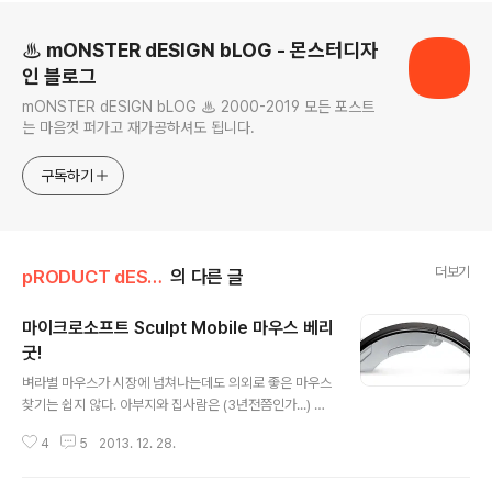
로그 정보
♨ mONSTER dESIGN bLOG - 몬스터디자
인 블로그
mONSTER dESIGN bLOG ♨ 2000-2019 모든 포스트
는 마음껏 퍼가고 재가공하셔도 됩니다.
구독하기
더보기
pRODUCT dESIGN
의 다른 글
마이크로소프트 Sculpt Mobile 마우스 베리
굿!
글 내용
벼라별 마우스가 시장에 넘쳐나는데도 의외로 좋은 마우스
찾기는 쉽지 않다. 아부지와 집사람은 (3년전쯤인가...) M
S댕기는 칭구한테 선물받은 무선 아크 마우스를 쓰고 있
4
5
2013. 12. 28.
다. 근데 이게 진짜 그지같은게... 배터리는 AAA 2개나 들
어가는데도 한달을 버티기 힘들고, 너무 볼록하게 올라와