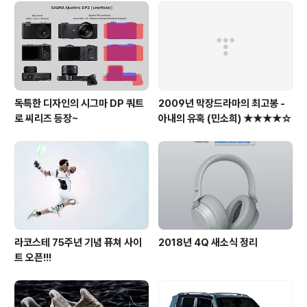
독특한 디자인의 시그마 DP 쿼트
2009년 막장드라마의 최고봉 -
로 씨리즈 등장~
아내의 유혹 (민소희) ★★★★☆
라코스테 75주년 기념 퓨쳐 사이
2018년 4Q 새소식 정리
트 오픈!!!