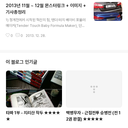
있어서 손이 작은 사람은 콘트롤하기도 쉽지 않다. 게다가
2013년 11월 ~ 12월 몬스터링크 + 이미지 +
스크롤휠도 헛돌때가 많고 돌리는 느낌도 cheap 하다. 최
근 두 분의 강력한 클레임(?)으로 에누리, 다나와 폭풍검색
기사총정리
글 내용
으로 찾아낸 제품은... 바로... 마이크로소프트 Sculpt Mo
1) 청계천에서 시작된 혁신의 힘, 텐더 터치 베이비 포뮬러
bile 마우스... 이번에는 로지텍으로 사볼까 했는데, 가격이
메이커(Tender Touch Baby Formula Maker), 단순
착해서 속는셈치고 바로 주문... 어쨌든, MS는 하드웨어 명
한 아이디어지만, 충분히 파괴력있는 제품이다 : http://m.
가니까... 1) 일단, BlueTrack 기술로 유리, ..
0
0
2013. 12. 28.
mt.co.kr/new/view.html?no=201311031459322
8245 2) 부하의 일은 부하에게 맡겨라 : http://www.ec
onovill.com/archives/132783공자는 관리자가 실무
자의 일을 하면서 흔히 능력이 있다고 과시하거나, 성실한
것으로 착각하는 것을 경계했다. 관리자가 실무자의 일을
이 블로그 인기글
대신 해주면 실무자는 게을러지거나 기가 꺾이거나 둘 중
하나다. 때론 성에 차지 않더라도 교육과 규범을 통해 부하
의 성장을 기다려주는 여유는 ‘진짜’ ‘참된 성공’을 만들어
내기 위해 리더가 감..
타짜 1부 - 지리산 작두 ★★★★
백병무자 - 근접전투 승병전 (전 1
★
2권 완결) ★★★★★