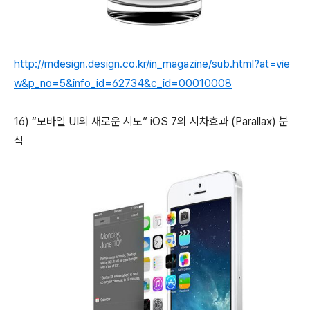
http://mdesign.design.co.kr/in_magazine/sub.html?at=vie
w&p_no=5&info_id=62734&c_id=00010008
16)
“모바일 UI의 새로운 시도” iOS 7의 시차효과 (Parallax) 분
석