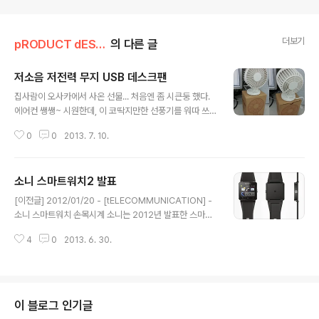
더보기
pRODUCT dESIGN
의 다른 글
저소음 저전력 무지 USB 데스크팬
글 내용
집사람이 오사카에서 사온 선물... 처음엔 좀 시큰둥 했다.
에어컨 쌩쌩~ 시원한데, 이 코딱지만한 선풍기를 워따 쓰
라는 겨... 한달 넘게 집 책상위에 쳐박아두다가, 오늘 사무
0
0
2013. 7. 10.
실에 가져가 설치해봄... 옴마야~ 빌드 퀄리티가 상당한 수
준이다. 대충 쓰고 버리는 용도로 아무렇게나 맹근 USB선
풍기가 아니라는 얘기... 팬지름은 10cm로 엄청 작은데,
소니 스마트워치2 발표
바람은 나름 강단있다. 자세히 살펴보면 날개가 2장인데,
글 내용
서로 반대방향으로 돈다. 즉, 뒤에서 공기를 모아 앞쪽 날개
[이전글] 2012/01/20 - [tELECOMMUNICATION] -
로 보내면 앞쪽 7장의 날개가 다시 한번 강하게 불어재끼
소니 스마트워치 손목시계 소니는 2012년 발표한 스마트
는 구조... 웬지 선풍기만 한 30년 만들어온 장인의 설계같
워치의 후속제품을 발표했다. 1.6인치 (220*176픽셀) 터
은 느낌... 2단계까지 바람세기 조정도 되고 팬각도도 30
4
0
2013. 6. 30.
치스크린으로 휴대폰의 전화, 메시지, 이메일, 알림등을 확
도까지 조정된다. 동작도 꽤나 절도감있다. 가격은 1900
인 할 수 있다. 물론, 음악재생 콘트롤은 기본이고, 리모트
엔, 한국..
사진촬영도 가능하다. 알루미늄이며 안드로이드 4.0 이상
버전에서 동작한다. 배터리는 약 4일간 동작하며 표준 mic
ro USB를 통해 충전한다. 스마트폰과의 연결은 NFC 커
이 블로그 인기글
넥티비티로 한방에 끝난다. 2013년 9월 중 발매 예정... ht