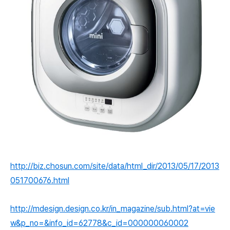
http://biz.chosun.com/site/data/html_dir/2013/05/17/2013
051700676.html
http://mdesign.design.co.kr/in_magazine/sub.html?at=vie
w&p_no=&info_id=62778&c_id=000000060002