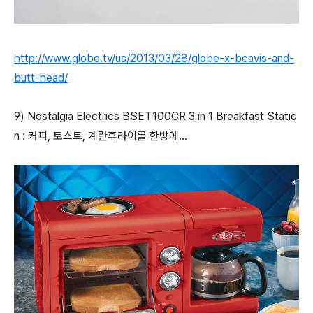
http://www.globe.tv/us/2013/03/28/globe-x-beavis-and-
butt-head/
9)
Nostalgia Electrics BSET100CR 3 in 1 Breakfast Statio
n : 커피, 토스트, 계란후라이를 한방에...