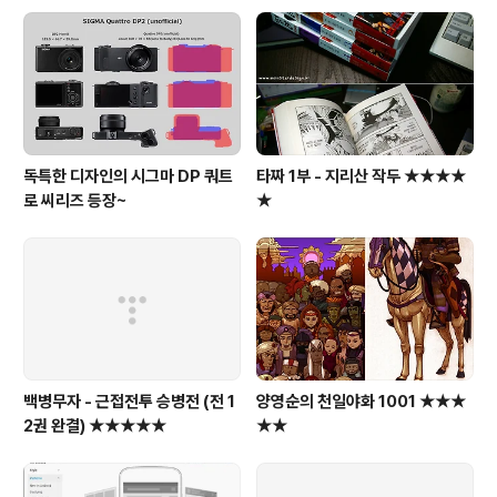
tp://blogs.sonymobile.com/press_release/intro
ducing-sony-smartwatch-2-the-worlds-first-w
at..
독특한 디자인의 시그마 DP 쿼트
타짜 1부 - 지리산 작두 ★★★★
로 씨리즈 등장~
★
백병무자 - 근접전투 승병전 (전 1
양영순의 천일야화 1001 ★★★
2권 완결) ★★★★★
★★