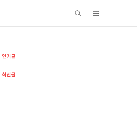
검
메
색
뉴
추
인기글
가
정
최신글
보