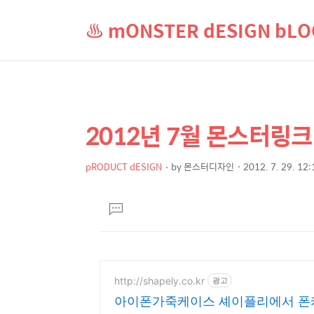
♨ mONSTER dESIGN b
2012년 7월 몬스터링크
상
본
문
세
제
pRODUCT dESIGN
by
몬스터디자인
2012. 7. 29. 12:
컨
본
목
텐
문
댓
츠
글
달
기
http://shapely.co.kr
광고
아이폰가죽케이스 셰이플리에서 폰케이