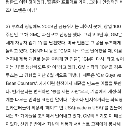
평판도 이런 것이었다. '훌륭한 프로덕트 가이, 그러나 안정적인 비
즈니스맨은 아님.'
3) 루츠의 영입에도 2008년 금융위기는 피하지 못해, 창업 100
주년인 그 해 GM은 파산보호 신청을 했다. 그리고 3년 후, GM은
세계 자동차 업계 1위를 탈환했다. 미국 언론은 그 공을 루츠에게
돌리고 있다. CNN머니 등은 “GM이 나락으로 떨어졌을 때, 이를
건져내 제품 개발로 눈을 돌리게 한 인물”, “GM이 다시 ‘타고 싶어
지는 차’를 생산하도록 한 이”라고 했다. GM 쇠락의 10년을 겪은
루츠는 그 경험을 지난 6월 책으로 펴냈다. 제목은 ‘Car Guys vs
Bean Counters’. 카가이란 현장에서 제품을 만드는 이들을 뜻한
다. 빈카운터는 번역하면 ‘콩을 세는 사람’으로, 기업에서 재정·회
계를 다루는 인력을 표현한 말이다. “숫자나 만지작거리는 좌뇌형
빈카운터들이 최상의 ‘메이드 인 USA(made in USA)’를 만들어
내는 카 가이들을 조직에서 밀어내고 있다. GM의 위기도 이 때문
이었다. 산업 전반에서 최상의 제품과 서비스로 고객에게 봉사해