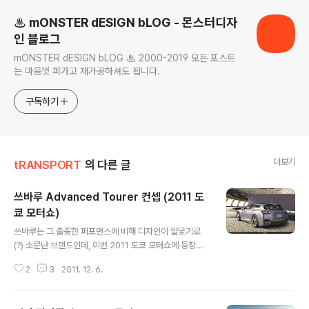
♨ mONSTER dESIGN bLOG - 몬스터디자
인 블로그
mONSTER dESIGN bLOG ♨ 2000-2019 모든 포스트
는 마음껏 퍼가고 재가공하셔도 됩니다.
구독하기
더보기
tRANSPORT
의 다른 글
쓰바루 Advanced Tourer 컨셉 (2011 도
쿄 모터쇼)
글 내용
쓰바루는 그 출중한 퍼포먼스에 비해 디자인이 얄궃기로
(?) 소문난 브랜드인데, 이번 2011 도쿄 모터쇼에 등장한
Advanced Tourer 컨셉(C세그먼트)은 깜짝 놀랄정도
2
3
2011. 12. 6.
로 다이나믹하고 세련미가 넘쳐 흐른다. 쓰바루의 슬로건
인 "Confidence in Motion"과도 (브랜드탄생 이래...)
최초로(?) 잘 맞아 떨어지는 컨셉이 아닌가 싶을 정도로 단