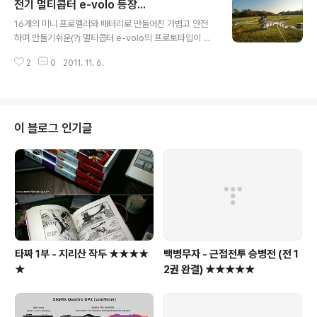
전기 멀티콥터 e-volo 등장...
단하면서도 날카로운 느낌이 특유의 스포츠 왜건 디자인으
글 내용
로 잘 완성되었다. 얼핏보면, K5나 아우디의 느낌이 나는
16개의 미니 프로펠러와 배터리로 만들어진 가볍고 안전
것도 사실이긴 하지만... 파워트레인쪽을 보자면... 연료직
하며 만들기쉬운(?) 멀티콥터 e-volo의 프로토타입이 저
분사 시스템을 장착한 쓰바루만의 1600cc 터보 박서 엔
번달 (2011년 10월) 시험비행에 성공하였다. 1) 전체크기
진에 하이브리드 시스템을 얹었고 독특한 AWD 테크놀로
2
0
2011. 11. 6.
: 5m x 5m 2) 전체중량 : 배터리 포함 80kg 3) 개발자 :
지 (with 리니어트로닉 CVT) 까지 더해져 최강의 퍼포먼
Thomas Senkel, Stephan Wolf, Alexander Zosel
스도 한층..
4) 특징 - 시끄러운 소리도 없고 배기가스도 없다. - 콘트
롤이 쉽다. - 프로펠러가 4개이상 멈추면 자동으로 착륙 -
탑재된 리튬이온 배터리로 최대 20분간 비행가능 - 프로
이 블로그 인기글
토타입의 최대 페이로드는 약 80kg 5) 향후 계획 : 2012
년에 상용화 계획을 발표할 예정 http://www.e-volo.co
m/Home.html
타짜 1부 - 지리산 작두 ★★★★
백병무자 - 근접전투 승병전 (전 1
★
2권 완결) ★★★★★