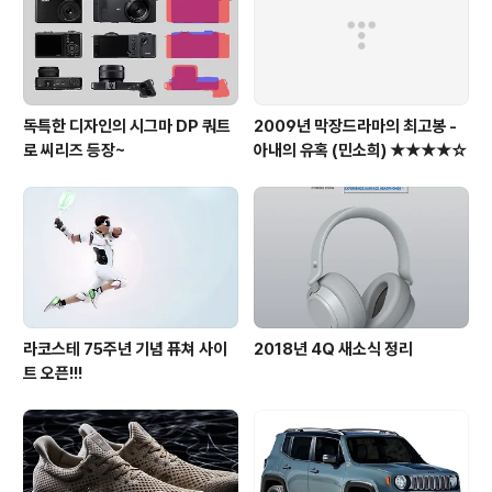
독특한 디자인의 시그마 DP 쿼트
2009년 막장드라마의 최고봉 -
로 씨리즈 등장~
아내의 유혹 (민소희) ★★★★☆
라코스테 75주년 기념 퓨쳐 사이
2018년 4Q 새소식 정리
트 오픈!!!