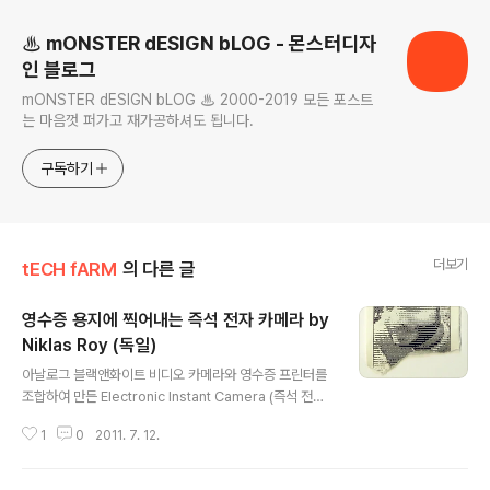
♨ mONSTER dESIGN bLOG - 몬스터디자
인 블로그
mONSTER dESIGN bLOG ♨ 2000-2019 모든 포스트
는 마음껏 퍼가고 재가공하셔도 됩니다.
구독하기
더보기
tECH fARM
의 다른 글
영수증 용지에 찍어내는 즉석 전자 카메라 by
Niklas Roy (독일)
글 내용
아날로그 블랙앤화이트 비디오 카메라와 영수증 프린터를
조합하여 만든 Electronic Instant Camera (즉석 전자
카메라)... 이 장치는 폴라로이드 카메라와 디지털 카메라의
1
0
2011. 7. 12.
중간쯤 될 법 싶은데, 카메라에는 사진을 담는 필름이나 메
모리 카드가 없다. 싸구려 영수증 종이에 바로 인쇄해버리
는 독특한 방식의 즉석 카메라다. 따라서, 피사체는 적어도