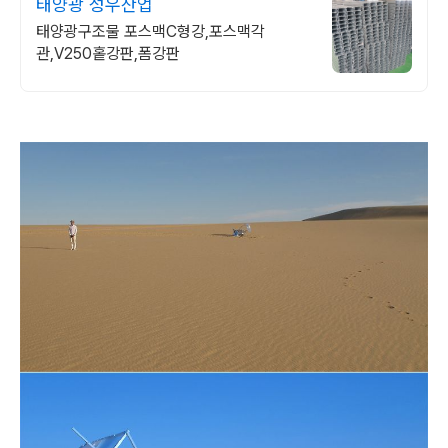
태양광 성우산업
태양광구조물 포스맥C형강,포스맥각
관,V250홑강판,폼강판