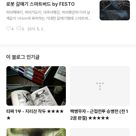
로봇 갈매기 스마트버드 by FESTO
3분이상 그대로 멈춰있어야 한다는 것... http://www.nikl
글 내용
asroy.com/project/103/electronic_instant_came
에어해파리, 에어가오리, 아쿠아펭귄, 에어펭귄에 이어 날
ra 디자이너 : Niklas Roy (독일)
개길이 1.96m에 육박하는 거대한 갈매기형태 스마트버드
로봇이 독일 FESTO에 의해 개발되었다. 멀리서보면 로봇
4
0
2011. 5. 2.
인지 진짜 갈매기인지 구분조차 못할 정도로 형태뿐아니
라, 나는 모습까지도 완벽하게 재현하고 있다. 무게는 겨우
450그람, 뼈대는 카본파이버, 몸은 폴리우레탄폼으로 구
성되어있다. http://www.festo.com/cms/en_corp/1
1369.htm ※ 메이킹 필름 보기 --> http://www.festo.c
이 블로그 인기글
om/cms/en_corp/11369_11468.htm#id_11468
타짜 1부 - 지리산 작두 ★★★★
백병무자 - 근접전투 승병전 (전 1
★
2권 완결) ★★★★★