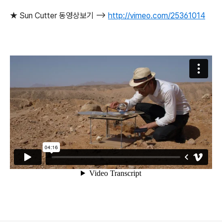
★ Sun Cutter 동영상보기 -->
http://vimeo.com/25361014
로그 정보