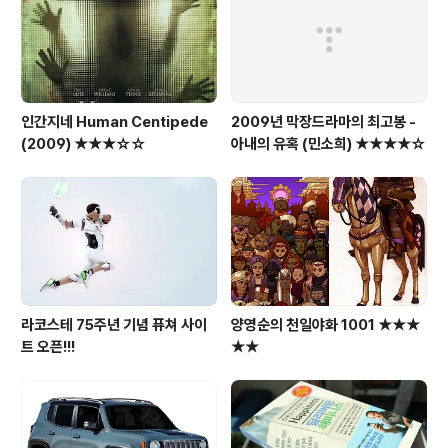
인간지네 Human Centipede
2009년 막장드라마의 최고봉 -
(2009) ★★★☆☆
아내의 유혹 (민소희) ★★★★☆
라코스테 75주년 기념 퓨쳐 사이
양영순의 천일야화 1001 ★★★
트 오픈!!!
★★