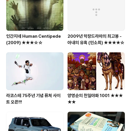
인간지네 Human Centipede
2009년 막장드라마의 최고봉 -
(2009) ★★★☆☆
아내의 유혹 (민소희) ★★★★☆
라코스테 75주년 기념 퓨쳐 사이
양영순의 천일야화 1001 ★★★
트 오픈!!!
★★