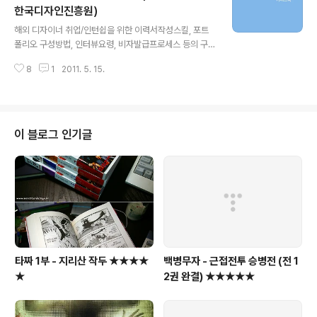
자 우대 - 파견기간 : 2011년 7월 ~ 2012년 2월 중 3개
한국디자인진흥원)
글 내용
월 - 지원인원 : 00명 - 지원 내용 : 항공료, 체재비, 보험료
해외 디자이너 취업/인턴쉽을 위한 이력서작성스킬, 포트
등 3개월 기준 최대 500만원 - 모집분야 : 제품, 자동차,
폴리오 구성방법, 인터뷰요령, 비자발급프로세스 등의 구
시각 디자인 등3) 일정 - 1차 서..
체적인 내용이 다양한 사례를 통해 잘 정리되어있는 보석
8
1
2011. 5. 15.
과도 같은 106페이지짜리 PDF문서... 한국디자인진흥원
(KIDP)에서 발행하였다. 22p : 친구들은 제가 독일 생활
에 대해 이야기하면 몹시 부러워합니다. 하지만 저는 외국
에서 공부하고 일하는 것은 절대 부러운 일이 아니라고 생
각합니다. 환경이 주어진다면 누구나 할 수 있는 일이기 때
이 블로그 인기글
문입니다. 중요한 건 자신의 생각 또는 목표를 이루기 위해
실천에 옮길 수 있는 용기가 있는 지 여부입니다. 외국에서
일하는 것을 부러워할 것이 아니라 외국에 나가겠다는 용
기를 낸 점을 부러워해야 합니다. 익숙한 것을 과감히 버리
고 낯선 곳에 뛰어든다는 것은 그..
타짜 1부 - 지리산 작두 ★★★★
백병무자 - 근접전투 승병전 (전 1
★
2권 완결) ★★★★★