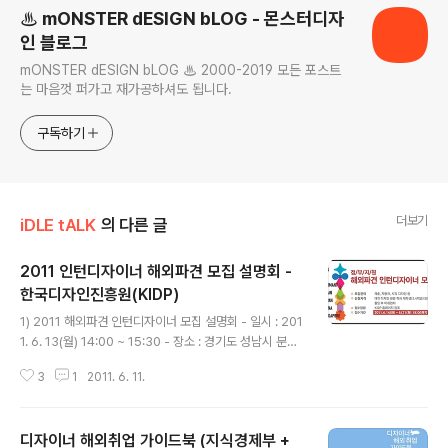
♨ mONSTER dESIGN bLOG - 몬스터디자
인 블로그
mONSTER dESIGN bLOG ♨ 2000-2019 모든 포스트
는 마음껏 퍼가고 재가공하셔도 됩니다.
구독하기
더보기
iDLE tALK
의 다른 글
2011 인턴디자이너 해외파견 모집 설명회 -
한국디자인​진흥원(KIDP)
글 내용
1) 2011 해외파견 인턴디자이너 모집 설명회 - 일시 : 201
1. 6. 13(월) 14:00 ~ 15:30 - 장소 : 경기도 성남시 분당
구 야탑동 344-1 코리아디자인센터 321호 - 디자이너 해
3
1
2011. 6. 11.
외취업 가이드북 무료 배포 (http://monsterdesign.tist
ory.com/1368) 2) 상세내용 - 대상 : 디자인 대학(원) 3,
4학년생 또는 졸업 후 미취업 디자이너 - 자격 : 영어 혹은
디자이너 해외취업 가이드북 (지식경제부 +
현지 언어 구사 가능한 자, 국내외 유명 디자인 어워드 입상