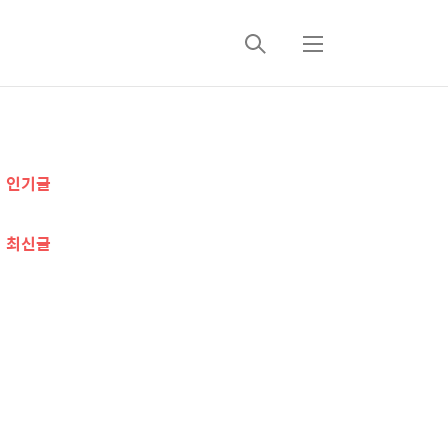
검
메
색
뉴
추
인기글
가
정
최신글
보