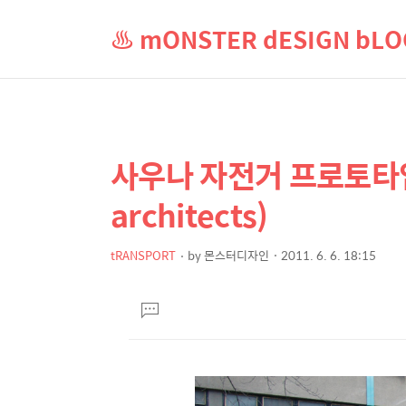
♨ mONSTER dESIGN b
사우나 자전거 프로토타입 (
상
본
문
세
architects)
제
컨
목
텐
tRANSPORT
by
몬스터디자인
2011. 6. 6. 18:15
본
츠
문
댓
글
달
기