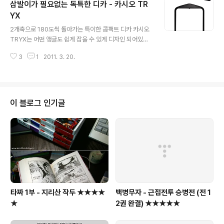
삼발이가 필요없는 독특한 디카 - 카시오 TR
YX
글 내용
2개축으로 180도씩 돌아가는 특이한 콤팩트 디카 카시오
TRYX는 어떤 앵글도 쉽게 잡을 수 있게 디자인 되어있다.
아예 본체는 프레임과 분리되어있고, 3인치 터치 LCD도
3
1
2011. 3. 20.
자유자재로 스위블된다. 즉, 지나가는 남의 도움없이도 쉽
게 셀카촬영이 가능하다는 얘기... 1200만 화소 CMOS
센서로 풀HD 동영상 촬영이 가능하고, 렌즈는 21미리 초
광각 단렌즈가 장착되어 있다. 다만, 광학줌은 지원하지 않
는다. 간만에 나온 독특한 형태의 디카라, 심하게 욕심이 나
이 블로그 인기글
네... 예상가격 : 약 30만원 정도... (2011년 4월 출시예정)
타짜 1부 - 지리산 작두 ★★★★
백병무자 - 근접전투 승병전 (전 1
★
2권 완결) ★★★★★