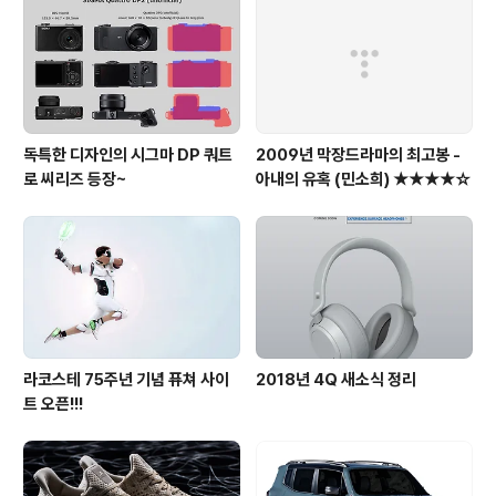
독특한 디자인의 시그마 DP 쿼트
2009년 막장드라마의 최고봉 -
로 씨리즈 등장~
아내의 유혹 (민소희) ★★★★☆
라코스테 75주년 기념 퓨쳐 사이
2018년 4Q 새소식 정리
트 오픈!!!