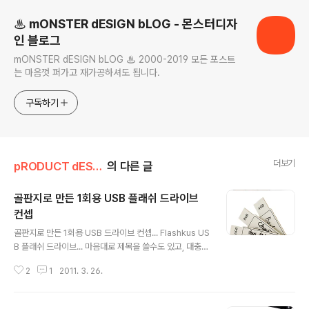
♨ mONSTER dESIGN bLOG - 몬스터디자
인 블로그
mONSTER dESIGN bLOG ♨ 2000-2019 모든 포스트
는 마음껏 퍼가고 재가공하셔도 됩니다.
구독하기
더보기
pRODUCT dESIGN
의 다른 글
골판지로 만든 1회용 USB 플래쉬 드라이브
컨셉
글 내용
골판지로 만든 1회용 USB 드라이브 컨셉... Flashkus US
B 플래쉬 드라이브... 마음대로 제목을 쓸수도 있고, 대충
쓰다 버릴 수 있다. 좀 아깝긴 하지만... 가까운 시일내 메모
2
1
2011. 3. 26.
리가격이 더욱 더 싸진다면 충분히 가능한 얘기... 사실, 지
금도 엄청 싸긴 하다... ㅡ,.ㅡ;; http://www.artlebedev.
com/everything/flashkus/