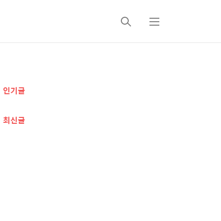
검
메
색
뉴
추
인기글
가
정
최신글
보