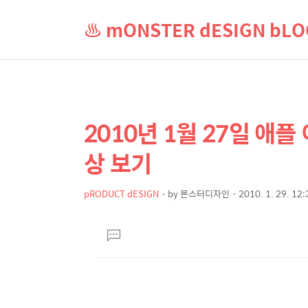
♨ mONSTER dESIGN b
2010년 1월 27일 애플
상
본
문
세
상 보기
제
컨
목
텐
pRODUCT dESIGN
by
몬스터디자인
2010. 1. 29. 12:
본
츠
문
댓
글
달
기